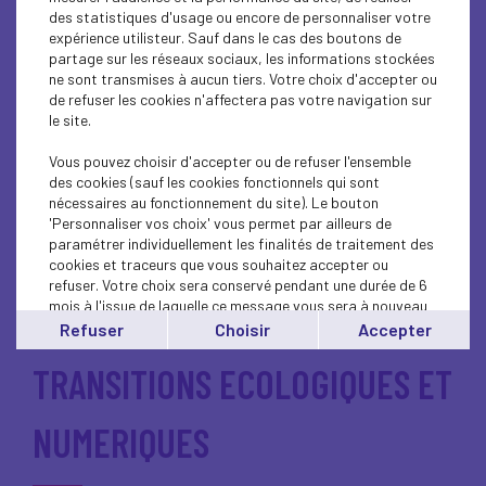
EMPLOI ET COMPETENCES
des statistiques d'usage ou encore de personnaliser votre
expérience utilisteur. Sauf dans le cas des boutons de
partage sur les réseaux sociaux, les informations stockées
ne sont transmises à aucun tiers. Votre choix d'accepter ou
INTERNATIONAL
de refuser les cookies n'affectera pas votre navigation sur
le site.
Vous pouvez choisir d'accepter ou de refuser l'ensemble
des cookies (sauf les cookies fonctionnels qui sont
MANDATS
nécessaires au fonctionnement du site). Le bouton
'Personnaliser vos choix' vous permet par ailleurs de
paramétrer individuellement les finalités de traitement des
cookies et traceurs que vous souhaitez accepter ou
MODES D'EMPLOIS
refuser. Votre choix sera conservé pendant une durée de 6
mois à l'issue de laquelle ce message vous sera à nouveau
affiché..
Refuser
Choisir
Accepter
Vous pouvez modifier votre choix à tout moment en
cliquant sur le lien
'cookies'
en bas de page.
TRANSITIONS ECOLOGIQUES ET
NUMERIQUES