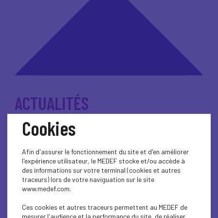
ACTUALITÉS
Cookies
AFFAIRES SOCIALES
Afin d'assurer le fonctionnement du site et d'en améliorer
l'expérience utilisateur, le MEDEF stocke et/ou accède à
des informations sur votre terminal (cookies et autres
traceurs) lors de votre naviguation sur le site
ÉCONOMIE ET TERRITOIRES
www.medef.com.
Ces cookies et autres traceurs permettent au MEDEF de
mesurer l'audience et la performance du site, de réaliser