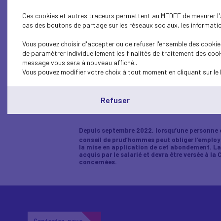
Ces cookies et autres traceurs permettent au MEDEF de mesurer l'au
cas des boutons de partage sur les réseaux sociaux, les information
Vous pouvez choisir d'accepter ou de refuser l'ensemble des cookies
de paramétrer individuellement les finalités de traitement des cook
message vous sera à nouveau affiché..
Vous pouvez modifier votre choix à tout moment en cliquant sur le 
Abondement 
Refuser
Depuis septembre 2022, lorsqu’une personne ef
conseil de prud’hommes peut obliger l’employ
la mise en application de cet abondement. La 
acquis par le salarié et devra être versée à l
concernées.
Contactez-nous