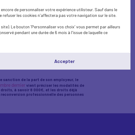
encore de personnaliser votre expérience utilisteur. Sauf dans le
refuser les cookies n'affectera pas votre navigation sur le site.
site). Le bouton 'Personnaliser vos choix' vous permet par ailleurs
onservé pendant une durée de 6 mois à l'issue de laquelle ce
Accepter
 sanction de la part de son employeur, le
embre dernier
vient préciser les modalités de
oits, à savoir 8 000€, et les droits déjà
la reconversion professionnelle des personnes