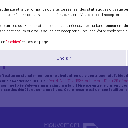
dience et la performance du site, de réaliser des statistiques d'usage ou 
s stockées ne sont transmises à aucun tiers. Votre choix d'accepter ou de 
 (sauf les cookies fonctionnels qui sont nécessaires au fonctionnement du 
ies et traceurs que vous souhaitez accepter ou refuser. Votre choix sera c
lien
'cookies'
en bas de page.
possible du CPF
Choisir
fectue un signalement ou une divulgation ou y contribue fait l’objet de
décret N°2022-1686 publié au JO du 29 déc
eur à abonder son CPF. Le
somme fixée s’élèvera au maximum à la différence entre le plafond des dr
a Caisse des dépôts et consignations. Cette mesure est censée faciliter 