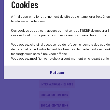
Cookies
SOCIAL
Afin d'assurer le fonctionnement du site et d'en améliorer l'expéri
SOCIAL
le site www.medef.com.
Ces cookies et autres traceurs permettent au MEDEF de mesurer l'au
SOCIAL
cas des boutons de partage sur les réseaux sociaux, les information
EDUCATION-TRAINING
Vous pouvez choisir d'accepter ou de refuser l'ensemble des cookies
de paramétrer individuellement les finalités de traitement des cook
EDUCATION-TRAINING
message vous sera à nouveau affiché..
Vous pouvez modifier votre choix à tout moment en cliquant sur le 
EDUCATION-TRAINING
Refuser
ECONOMY
INTERNATIONAL - EUROPE
EDUCATION-TRAINING
EDUCATION-TRAINING