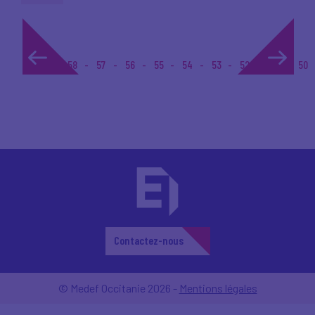
1...
58
57
56
55
54
53
52
51
50
Contactez-nous
© Medef Occitanie 2026 -
Mentions légales