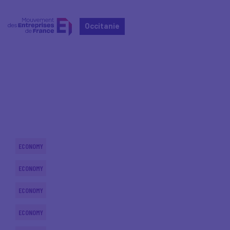
Occitanie
Home
Actualités nationales
Actualités nationales
ECONOMY
ECONOMY
ECONOMY
ECONOMY