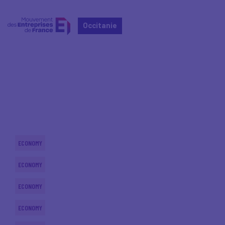
Occitanie
Home
Actualités nationales
Actualités nationales
ECONOMY
ECONOMY
ECONOMY
ECONOMY