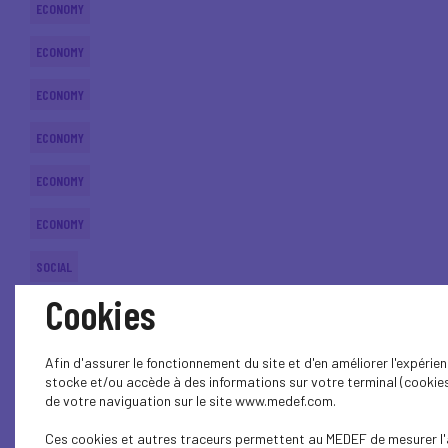
ECONOMY
ECONOMY
ECONOMY
ECONOMY
ECONOMY
ECONOMY
SOCIAL
Cookies
ECONOMY
ECONOMY
Afin d'assurer le fonctionnement du site et d'en améliorer l'expérien
stocke et/ou accède à des informations sur votre terminal (cookies
ECONOMY
de votre naviguation sur le site www.medef.com.
Ces cookies et autres traceurs permettent au MEDEF de mesurer l'
ECONOMY