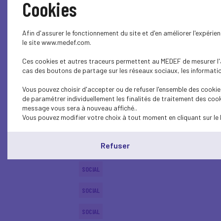
Cookies
ECONOMY
Afin d'assurer le fonctionnement du site et d'en améliorer l'expéri
SOCIAL
le site www.medef.com.
Ces cookies et autres traceurs permettent au MEDEF de mesurer l'au
PROFESSIONAL TRAINING
cas des boutons de partage sur les réseaux sociaux, les information
SOCIAL
Vous pouvez choisir d'accepter ou de refuser l'ensemble des cookies
de paramétrer individuellement les finalités de traitement des cook
SOCIAL
message vous sera à nouveau affiché..
Vous pouvez modifier votre choix à tout moment en cliquant sur le 
SOCIAL
Refuser
SOCIAL
SOCIAL
SOCIAL
SOCIAL