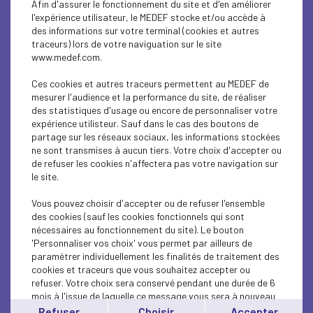
Afin d'assurer le fonctionnement du site et d'en améliorer
SOCIAL
l'expérience utilisateur, le MEDEF stocke et/ou accède à
des informations sur votre terminal (cookies et autres
ECONOMY
traceurs) lors de votre naviguation sur le site
www.medef.com.
SOCIAL
Ces cookies et autres traceurs permettent au MEDEF de
PROFESSIONAL TRAINING
mesurer l'audience et la performance du site, de réaliser
des statistiques d'usage ou encore de personnaliser votre
expérience utilisteur. Sauf dans le cas des boutons de
SOCIAL
partage sur les réseaux sociaux, les informations stockées
ne sont transmises à aucun tiers. Votre choix d'accepter ou
SOCIAL
de refuser les cookies n'affectera pas votre navigation sur
le site.
SOCIAL
Vous pouvez choisir d'accepter ou de refuser l'ensemble
SOCIAL
des cookies (sauf les cookies fonctionnels qui sont
nécessaires au fonctionnement du site). Le bouton
'Personnaliser vos choix' vous permet par ailleurs de
SOCIAL
paramétrer individuellement les finalités de traitement des
cookies et traceurs que vous souhaitez accepter ou
SOCIAL
refuser. Votre choix sera conservé pendant une durée de 6
mois à l'issue de laquelle ce message vous sera à nouveau
SOCIAL
affiché..
Refuser
Choisir
Accepter