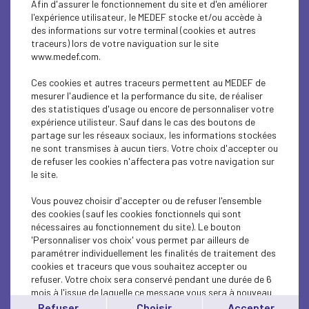
Afin d'assurer le fonctionnement du site et d'en améliorer
SOCIAL
l'expérience utilisateur, le MEDEF stocke et/ou accède à
des informations sur votre terminal (cookies et autres
ECONOMY
traceurs) lors de votre naviguation sur le site
www.medef.com.
SOCIAL
Ces cookies et autres traceurs permettent au MEDEF de
PROFESSIONAL TRAINING
mesurer l'audience et la performance du site, de réaliser
des statistiques d'usage ou encore de personnaliser votre
expérience utilisteur. Sauf dans le cas des boutons de
SOCIAL
partage sur les réseaux sociaux, les informations stockées
ne sont transmises à aucun tiers. Votre choix d'accepter ou
SOCIAL
de refuser les cookies n'affectera pas votre navigation sur
le site.
SOCIAL
Vous pouvez choisir d'accepter ou de refuser l'ensemble
SOCIAL
des cookies (sauf les cookies fonctionnels qui sont
nécessaires au fonctionnement du site). Le bouton
'Personnaliser vos choix' vous permet par ailleurs de
SOCIAL
paramétrer individuellement les finalités de traitement des
cookies et traceurs que vous souhaitez accepter ou
SOCIAL
refuser. Votre choix sera conservé pendant une durée de 6
mois à l'issue de laquelle ce message vous sera à nouveau
SOCIAL
affiché..
Refuser
Choisir
Accepter