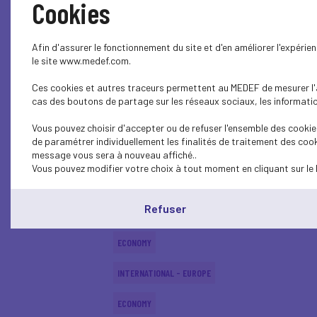
Cookies
INTERNATIONAL - EUROPE
Afin d'assurer le fonctionnement du site et d'en améliorer l'expéri
INTERNATIONAL - EUROPE
le site www.medef.com.
Ces cookies et autres traceurs permettent au MEDEF de mesurer l'au
ECONOMY
cas des boutons de partage sur les réseaux sociaux, les information
INTERNATIONAL - EUROPE
Vous pouvez choisir d'accepter ou de refuser l'ensemble des cookies
de paramétrer individuellement les finalités de traitement des cook
ECONOMY
message vous sera à nouveau affiché..
Vous pouvez modifier votre choix à tout moment en cliquant sur le 
ECONOMY
Refuser
ECONOMY
ECONOMY
INTERNATIONAL - EUROPE
ECONOMY