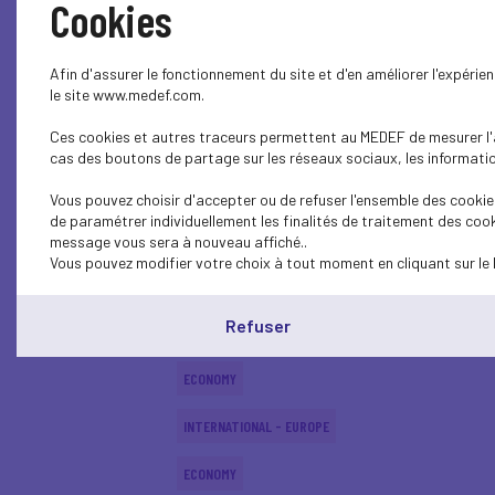
Cookies
INTERNATIONAL - EUROPE
Afin d'assurer le fonctionnement du site et d'en améliorer l'expéri
INTERNATIONAL - EUROPE
le site www.medef.com.
Ces cookies et autres traceurs permettent au MEDEF de mesurer l'au
ECONOMY
cas des boutons de partage sur les réseaux sociaux, les information
INTERNATIONAL - EUROPE
Vous pouvez choisir d'accepter ou de refuser l'ensemble des cookies
de paramétrer individuellement les finalités de traitement des cook
ECONOMY
message vous sera à nouveau affiché..
Vous pouvez modifier votre choix à tout moment en cliquant sur le 
ECONOMY
Refuser
ECONOMY
ECONOMY
INTERNATIONAL - EUROPE
ECONOMY