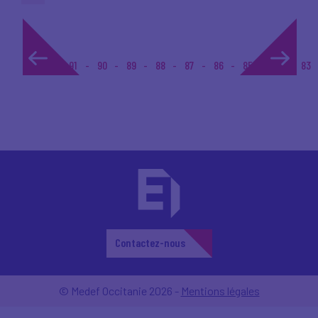
1...
91
90
89
88
87
86
85
84
83
Contactez-nous
© Medef Occitanie 2026 -
Mentions légales