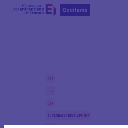
Occitanie
Home
Actualités nationales
Actualités nationale
CSR
CSR
CSR
SUSTAINABLE DEVELOPMENT
CSR