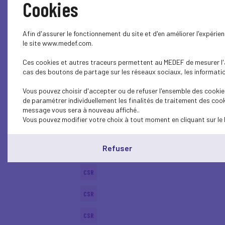
Cookies
SOCIAL
Afin d'assurer le fonctionnement du site et d'en améliorer l'expéri
BUSINESS LAW
le site www.medef.com.
Ces cookies et autres traceurs permettent au MEDEF de mesurer l'au
CSR
cas des boutons de partage sur les réseaux sociaux, les information
ECONOMY
Vous pouvez choisir d'accepter ou de refuser l'ensemble des cookies
de paramétrer individuellement les finalités de traitement des cook
ECONOMY
message vous sera à nouveau affiché..
Vous pouvez modifier votre choix à tout moment en cliquant sur le 
SUSTAINABLE DEVELOPMENT
Refuser
CSR
CSR
CSR
CSR