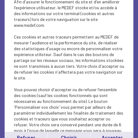
Afin d'assurer le fonctionnement du site et d'en améliorer
SUSTAINABLE DEVELOPMENT
l'expérience utilisateur, le MEDEF stocke et/ou accède à
des informations sur votre terminal (cookies et autres
SUSTAINABLE DEVELOPMENT
traceurs) lors de votre naviguation sur le site
www.medef.com.
SUSTAINABLE DEVELOPMENT
Ces cookies et autres traceurs permettent au MEDEF de
SOCIAL
mesurer l'audience et la performance du site, de réaliser
des statistiques d'usage ou encore de personnaliser votre
expérience utilisteur. Sauf dans le cas des boutons de
SUSTAINABLE DEVELOPMENT
partage sur les réseaux sociaux, les informations stockées
ne sont transmises à aucun tiers. Votre choix d'accepter ou
INTERNATIONAL - EUROPE
de refuser les cookies n'affectera pas votre navigation sur
le site.
SUSTAINABLE DEVELOPMENT
Vous pouvez choisir d'accepter ou de refuser l'ensemble
ECONOMY
des cookies (sauf les cookies fonctionnels qui sont
nécessaires au fonctionnement du site). Le bouton
'Personnaliser vos choix' vous permet par ailleurs de
ECONOMY
paramétrer individuellement les finalités de traitement des
cookies et traceurs que vous souhaitez accepter ou
INTERNATIONAL - EUROPE
refuser. Votre choix sera conservé pendant une durée de 6
mois à l'issue de laquelle ce message vous sera à nouveau
INTERNATIONAL - EUROPE
affiché..
Refuser
Choisir
Accepter