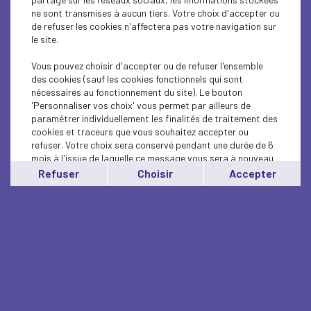
ne sont transmises à aucun tiers. Votre choix d'accepter ou
de refuser les cookies n'affectera pas votre navigation sur
le site.
Vous pouvez choisir d'accepter ou de refuser l'ensemble
des cookies (sauf les cookies fonctionnels qui sont
nécessaires au fonctionnement du site). Le bouton
'Personnaliser vos choix' vous permet par ailleurs de
paramétrer individuellement les finalités de traitement des
cookies et traceurs que vous souhaitez accepter ou
refuser. Votre choix sera conservé pendant une durée de 6
mois à l'issue de laquelle ce message vous sera à nouveau
affiché..
Refuser
Choisir
Accepter
Vous pouvez modifier votre choix à tout moment en
cliquant sur le lien
'cookies'
en bas de page.