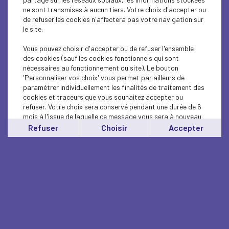
ne sont transmises à aucun tiers. Votre choix d'accepter ou
de refuser les cookies n'affectera pas votre navigation sur
le site.
Vous pouvez choisir d'accepter ou de refuser l'ensemble
des cookies (sauf les cookies fonctionnels qui sont
nécessaires au fonctionnement du site). Le bouton
'Personnaliser vos choix' vous permet par ailleurs de
paramétrer individuellement les finalités de traitement des
cookies et traceurs que vous souhaitez accepter ou
refuser. Votre choix sera conservé pendant une durée de 6
mois à l'issue de laquelle ce message vous sera à nouveau
affiché..
Refuser
Choisir
Accepter
Vous pouvez modifier votre choix à tout moment en
cliquant sur le lien
'cookies'
en bas de page.